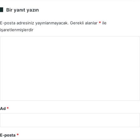
Bir yanıt yazın
E-posta adresiniz yayınlanmayacak.
Gerekli alanlar
*
ile
işaretlenmişlerdir
Y
o
r
u
m
*
Ad
*
E-posta
*