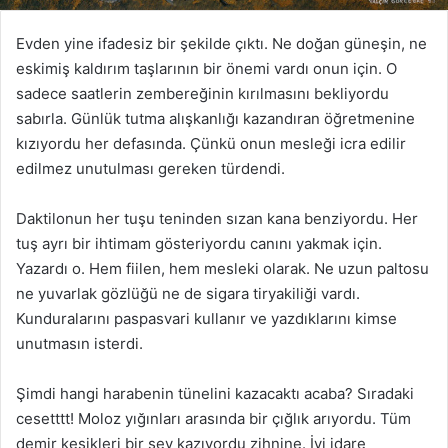
Evden yine ifadesiz bir şekilde çıktı. Ne doğan güneşin, ne
eskimiş kaldırım taşlarının bir önemi vardı onun için. O
sadece saatlerin zembereğinin kırılmasını bekliyordu
sabırla. Günlük tutma alışkanlığı kazandıran öğretmenine
kızıyordu her defasında. Çünkü onun mesleği icra edilir
edilmez unutulması gereken türdendi.
Daktilonun her tuşu teninden sızan kana benziyordu. Her
tuş ayrı bir ihtimam gösteriyordu canını yakmak için.
Yazardı o. Hem fiilen, hem mesleki olarak. Ne uzun paltosu
ne yuvarlak gözlüğü ne de sigara tiryakiliği vardı.
Kunduralarını paspasvari kullanır ve yazdıklarını kimse
unutmasın isterdi.
Şimdi hangi harabenin tünelini kazacaktı acaba? Sıradaki
cesetttt! Moloz yığınları arasında bir çığlık arıyordu. Tüm
demir kesikleri bir şey kazıyordu zihnine. İyi idare