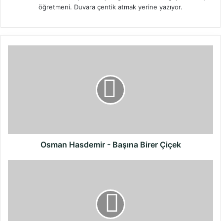
öğretmeni. Duvara çentik atmak yerine yazıyor.
Osman
Hasdemir
-
Başına
Birer
Çiçek
Osman Hasdemir - Başına Birer Çiçek
Zeki
Altın
-
Harika
Ülke