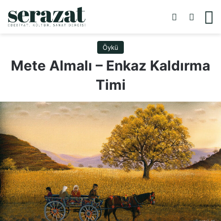
Dış görünü
Arama 
M
Öykü
Mete Almalı – Enkaz Kaldırma
Timi