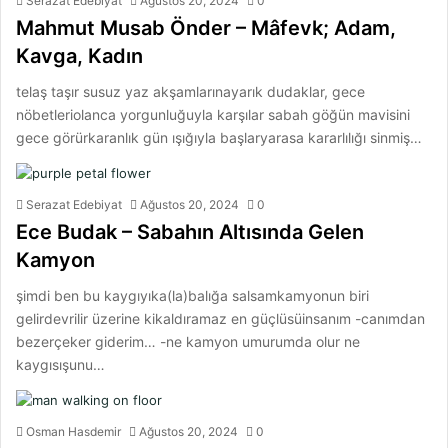
Serazat Edebiyat
Ağustos 20, 2024
0
Mahmut Musab Önder – Mâfevk; Adam,
Kavga, Kadın
telaş taşır susuz yaz akşamlarınayarık dudaklar, gece
nöbetleriolanca yorgunluğuyla karşılar sabah göğün mavisini
gece görürkaranlık gün ışığıyla başlaryarasa kararlılığı sinmiş…
Serazat Edebiyat
Ağustos 20, 2024
0
Ece Budak – Sabahın Altısında Gelen
Kamyon
şimdi ben bu kaygıyıka(la)balığa salsamkamyonun biri
gelirdevrilir üzerine kikaldıramaz en güçlüsüinsanım -canımdan
bezerçeker giderim… -ne kamyon umurumda olur ne
kaygısışunu…
Osman Hasdemir
Ağustos 20, 2024
0