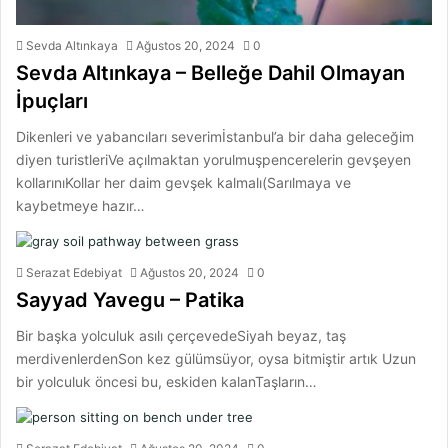
Sevda Altınkaya
Ağustos 20, 2024
0
Sevda Altınkaya – Belleğe Dahil Olmayan
İpuçları
Dikenleri ve yabancıları severimİstanbul’a bir daha geleceğim
diyen turistleriVe açılmaktan yorulmuşpencerelerin gevşeyen
kollarınıKollar her daim gevşek kalmalı(Sarılmaya ve
kaybetmeye hazır…
Serazat Edebiyat
Ağustos 20, 2024
0
Sayyad Yavegu – Patika
Bir başka yolculuk asılı çerçevedeSiyah beyaz, taş
merdivenlerdenSon kez gülümsüyor, oysa bitmiştir artık Uzun
bir yolculuk öncesi bu, eskiden kalanTaşların…