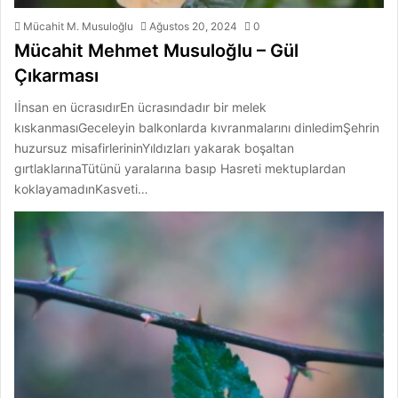
Mücahit M. Musuloğlu
Ağustos 20, 2024
0
Mücahit Mehmet Musuloğlu – Gül
Çıkarması
Iİnsan en ücrasıdırEn ücrasındadır bir melek
kıskanmasıGeceleyin balkonlarda kıvranmalarını dinledimŞehrin
huzursuz misafirlerininYıldızları yakarak boşaltan
gırtlaklarınaTütünü yaralarına basıp Hasreti mektuplardan
koklayamadınKasveti…