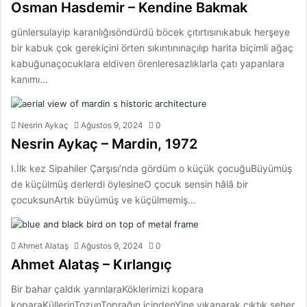
Osman Hasdemir – Kendine Bakmak
günlersulayip karanlığısöndürdü böcek çıtırtısınıkabuk herşeye
bir kabuk çok gerekiçini örten sıkıntınınaçılıp harita biçimli ağaç
kabuğunaçocuklara eldiven örenleresazlıklarla çatı yapanlara
kanımı…
Nesrin Aykaç
Ağustos 9, 2024
0
Nesrin Aykaç – Mardin, 1972
I.İlk kez Sipahiler Çarşısı’nda gördüm o küçük çocuğuBüyümüş
de küçülmüş derlerdi öylesineO çocuk sensin hâlâ bir
çocuksunArtık büyümüş ve küçülmemiş…
Ahmet Alataş
Ağustos 9, 2024
0
Ahmet Alataş – Kırlangıç
Bir bahar çaldık yarınlaraKöklerimizi kopara
koparaKüllerinTozunToprağın içindenYine yıkanarak çıktık seher