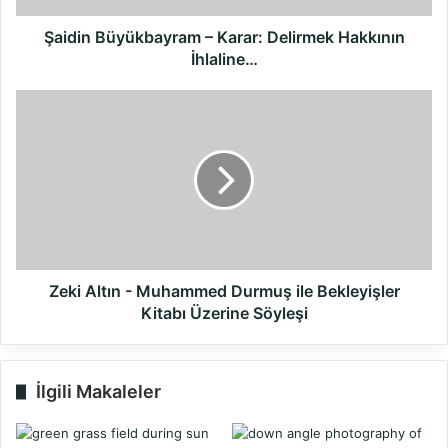
Şaidin Büyükbayram – Karar: Delirmek Hakkının
İhlaline…
Zeki
Altın
-
Muhammed
Durmuş
ile
Bekleyişler
Kitabı
Üzerine
Söyleşi
Zeki Altın - Muhammed Durmuş ile Bekleyişler
Kitabı Üzerine Söyleşi
İlgili Makaleler