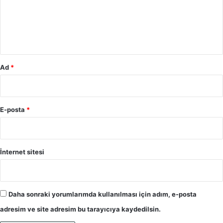
u
m
*
Ad
*
E-posta
*
İnternet sitesi
Daha sonraki yorumlarımda kullanılması için adım, e-posta
adresim ve site adresim bu tarayıcıya kaydedilsin.