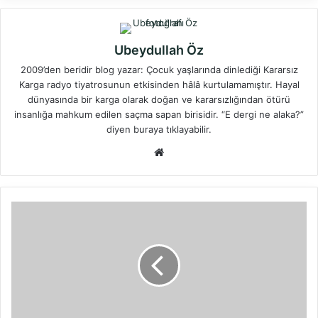
Ubeydullah Öz
2009’den beridir blog yazar: Çocuk yaşlarında dinlediği Kararsız
Karga radyo tiyatrosunun etkisinden hâlâ kurtulamamıştır. Hayal
dünyasında bir karga olarak doğan ve kararsızlığından ötürü
insanlığa mahkum edilen saçma sapan birisidir. “E dergi ne alaka?”
diyen buraya tıklayabilir.
Web
sitesi
Şaidin
Büyükbayram
–
Karar:
Delirmek
Hakkının
İhlaline…