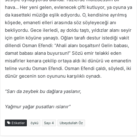
hava… Her yeni gelen, evlenecek çifti kutluyor, ya oyuna ya
da kasetteki müziğe eşlik ediyordu. O, kendisine ayrılmış
köşede, emaneti elleri arasında söz söyleyeceği anı
bekliyordu. Gece ilerledi, ay doldu taştı, yıldızlar alanı seyir
için gelin köyüne yanaştı. Oğlan tarafı destur istediği vakit
dillendi Osman Efendi: “Ahali alanı boşaltsın! Gelin babası,
damat babası alana buyursun!” Sözü emir telakki eden
misafirler kenara çekilip ortaya aldı iki dünürü ve emanetin
teline vurdu Osman Efendi. Osman Efendi çaldı, söyledi, iki
dünür gecenin son oyununu karşılıklı oynadı.
“Sarı da zeybek bu dağlara yaslanır,
Yağmur yağar pusatları ıslanır”
Etiketler
öykü
Sayı 4
Ubeydullah Öz