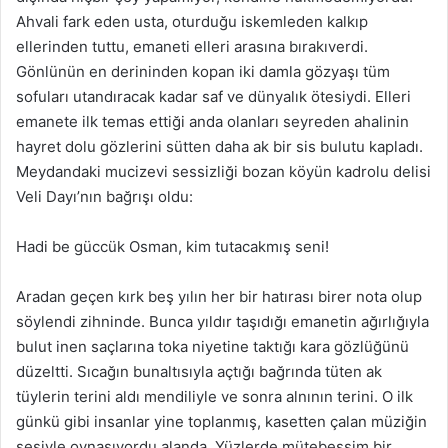
Ahvali fark eden usta, oturduğu iskemleden kalkıp
ellerinden tuttu, emaneti elleri arasına bırakıverdi.
Gönlünün en derininden kopan iki damla gözyaşı tüm
sofuları utandıracak kadar saf ve dünyalık ötesiydi. Elleri
emanete ilk temas ettiği anda olanları seyreden ahalinin
hayret dolu gözlerini sütten daha ak bir sis bulutu kapladı.
Meydandaki mucizevi sessizliği bozan köyün kadrolu delisi
Veli Dayı’nın bağrışı oldu:
Hadi be güccük Osman, kim tutacakmış seni!
Aradan geçen kırk beş yılın her bir hatırası birer nota olup
söylendi zihninde. Bunca yıldır taşıdığı emanetin ağırlığıyla
bulut inen saçlarına toka niyetine taktığı kara gözlüğünü
düzeltti. Sıcağın bunaltısıyla açtığı bağrında tüten ak
tüylerin terini aldı mendiliyle ve sonra alnının terini. O ilk
günkü gibi insanlar yine toplanmış, kasetten çalan müziğin
sesiyle oynaşıyordu alanda. Yüzlerde mütebessim bir