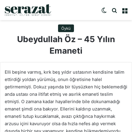
Dış görünü
Arama 
M
Öykü
Ubeydullah Öz – 45 Yılın
Emaneti
Elli beşine varmış, kırk beş yıldır ustasının kendisine talim
ettirdiği yoldan yürümüş, onun öğretisine halel
getirmemişti. Dokuz yaşında bir tüysüzken hiç beklemediği
anda ustası ona iltifat etmiş ve asırlık emaneti teslim
etmişti. O zamana kadar hayallerinde bile dokunamadığı
emanet şimdi ona bakıyor. Ellerini kaldırıp uzanmak,
emaneti tutup kucaklamak, avazı çıktığınca haykırmak
arzusu içini kavuruyor olsa da hızla nefes alıp vermek
dışında hiçbir şey yapamıyor, kendine hükmedemiyordu.