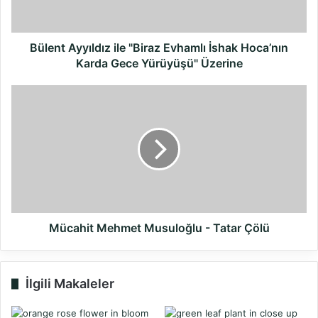
Hoca’nın
Karda
Gece
Yürüyüşü"
Bülent Ayyıldız ile "Biraz Evhamlı İshak Hoca’nın
Üzerine
Karda Gece Yürüyüşü" Üzerine
Mücahit
Mehmet
Musuloğlu
-
Tatar
Çölü
Mücahit Mehmet Musuloğlu - Tatar Çölü
İlgili Makaleler