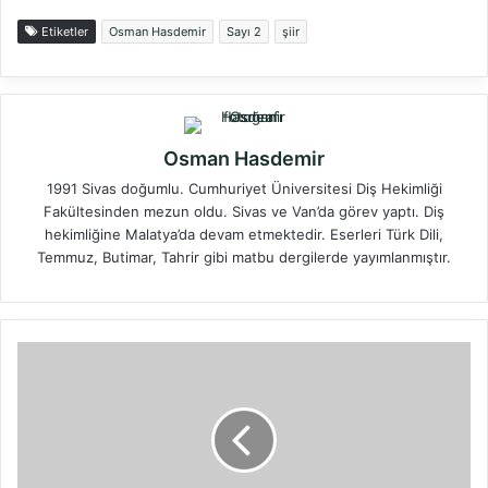
Etiketler
Osman Hasdemir
Sayı 2
şiir
Osman Hasdemir
1991 Sivas doğumlu. Cumhuriyet Üniversitesi Diş Hekimliği
Fakültesinden mezun oldu. Sivas ve Van’da görev yaptı. Diş
hekimliğine Malatya’da devam etmektedir. Eserleri Türk Dili,
Temmuz, Butimar, Tahrir gibi matbu dergilerde yayımlanmıştır.
Bülent
Ayyıldız
ile
"Biraz
Evhamlı
İshak