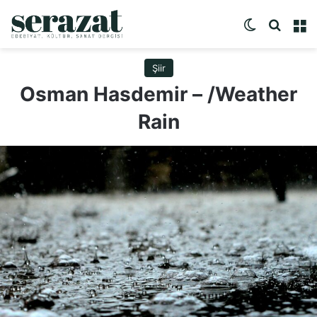
Dış görünü
Arama 
M
Şiir
Osman Hasdemir – /Weather
Rain