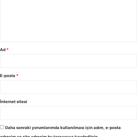
r
u
m
*
Ad
*
E-posta
*
İnternet sitesi
Daha sonraki yorumlarımda kullanılması için adım, e-posta
adresim ve site adresim bu tarayıcıya kaydedilsin.